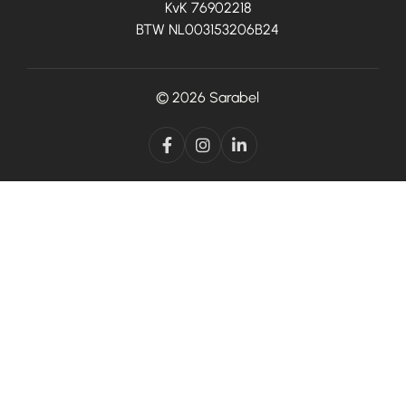
KvK 76902218
BTW NL003153206B24
© 2026
Sarabel


