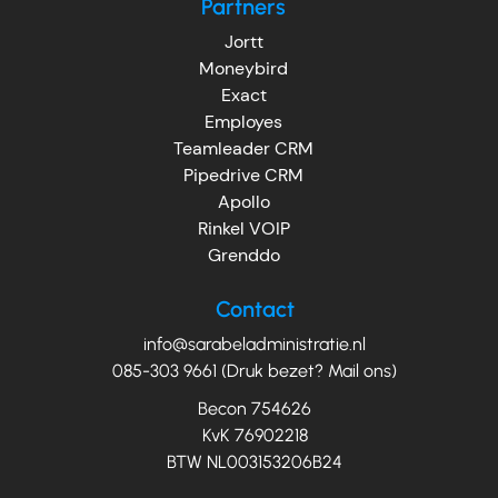
Partners
Jortt
Moneybird
Exact
Employes
Teamleader CRM
Pipedrive CRM
Apollo
Rinkel VOIP
Grenddo
Contact
info@sarabeladministratie.nl
085-303 9661 (Druk bezet? Mail ons)
Becon 754626
KvK 76902218
BTW NL003153206B24