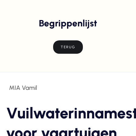
Begrippenlijst
TERUG
MIA Vamil
Vuilwaterinnamest
voor vaartuigen