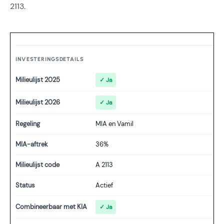
2113.
INVESTERINGSDETAILS
Milieulijst 2025
✓ Ja
Milieulijst 2026
✓ Ja
Regeling
MIA en Vamil
MIA-aftrek
36%
Milieulijst code
A 2113
Status
Actief
Combineerbaar met KIA
✓ Ja