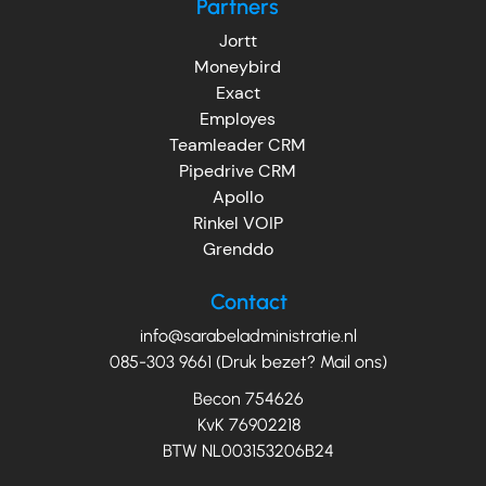
Partners
Jortt
Moneybird
Exact
Employes
Teamleader CRM
Pipedrive CRM
Apollo
Rinkel VOIP
Grenddo
Contact
info@sarabeladministratie.nl
085-303 9661 (Druk bezet? Mail ons)
Becon 754626
KvK 76902218
BTW NL003153206B24