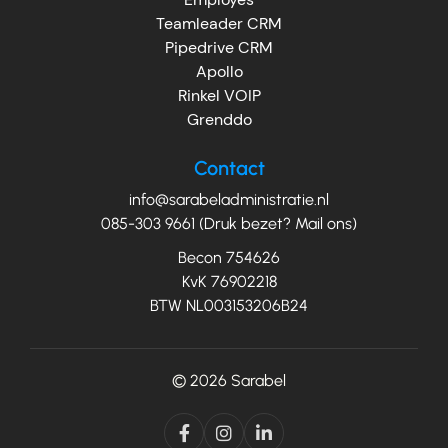
Teamleader CRM
Pipedrive CRM
Apollo
Rinkel VOIP
Grenddo
Contact
info@sarabeladministratie.nl
085-303 9661 (Druk bezet? Mail ons)
Becon 754626
KvK 76902218
BTW NL003153206B24
© 2026
Sarabel


