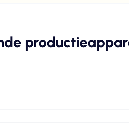
nde productieappar
.