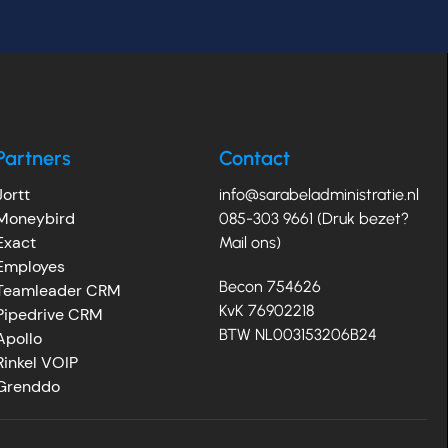
Partners
Contact
Jortt
info@sarabeladministratie.nl
Moneybird
085-303 9661 (Druk bezet?
Exact
Mail ons)
Employes
Becon 754626
Teamleader CRM
KvK 76902218
Pipedrive CRM
BTW NL003153206B24
Apollo
Rinkel VOIP
Grenddo