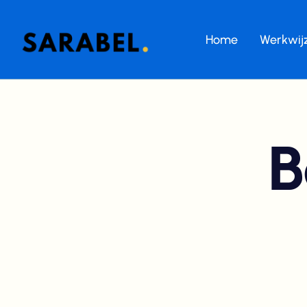
Home
Werkwij
B