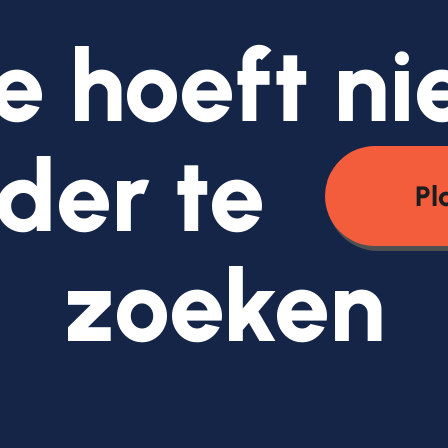
e hoeft ni
der te
Pl
zoeken