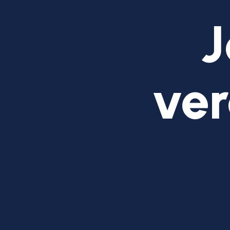
J
ver