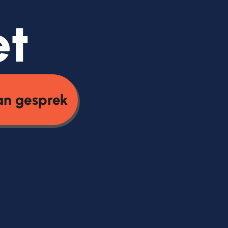
et
an gesprek