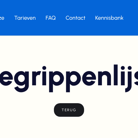
ze
Tarieven
FAQ
Contact
Kennisbank
egrippenlij
TERUG