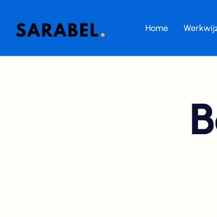
Home
Werkwij
B