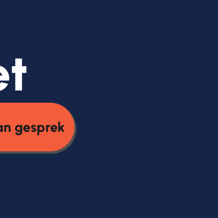
et
an gesprek