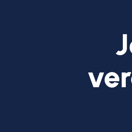
J
ver