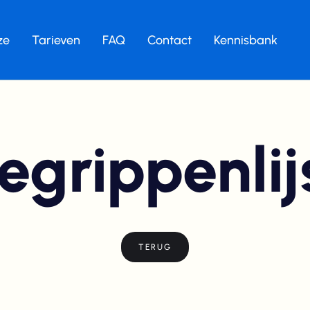
ze
Tarieven
FAQ
Contact
Kennisbank
egrippenlij
TERUG