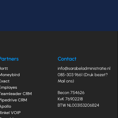
Partners
Contact
Jortt
info@sarabeladministratie.nl
Moneybird
085-303 9661 (Druk bezet?
Exact
Mail ons)
Employes
Becon 754626
Teamleader CRM
KvK 76902218
Pipedrive CRM
BTW NL003153206B24
Apollo
Rinkel VOIP