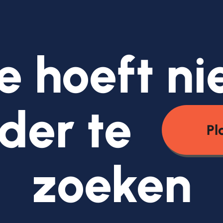
e hoeft ni
der te
Pl
zoeken