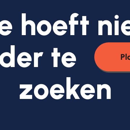
e hoeft ni
der te
Pl
zoeken