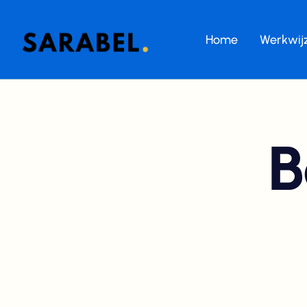
Home
Werkwij
B