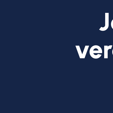
J
ver