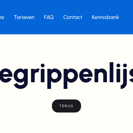
ze
Tarieven
FAQ
Contact
Kennisbank
egrippenlij
TERUG