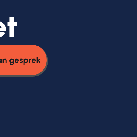
et
an gesprek