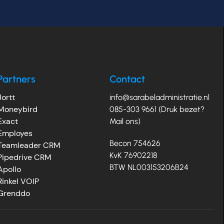
Partners
Contact
Jortt
info@sarabeladministratie.nl
Moneybird
085-303 9661 (Druk bezet?
Exact
Mail ons)
Employes
Becon 754626
Teamleader CRM
KvK 76902218
Pipedrive CRM
BTW NL003153206B24
Apollo
Rinkel VOIP
Grenddo