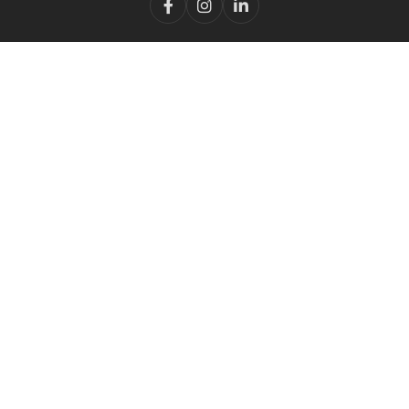


