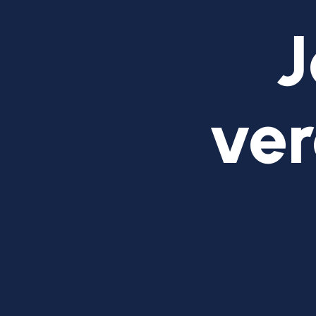
J
ver