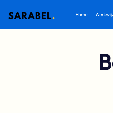
Home
Werkwij
B