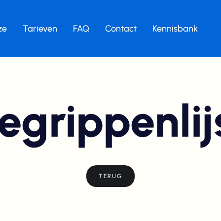
ze
Tarieven
FAQ
Contact
Kennisbank
egrippenlij
TERUG