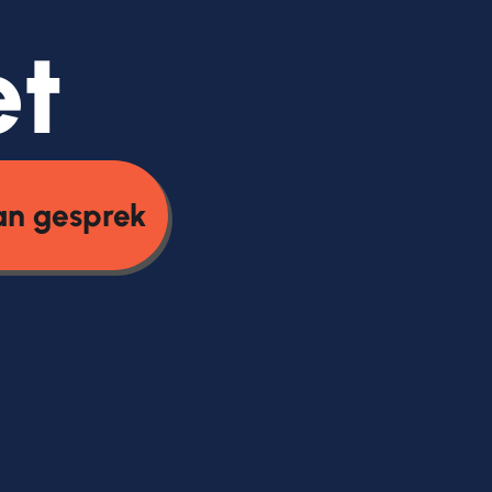
et
an gesprek