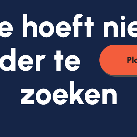
e hoeft ni
der te
Pl
zoeken