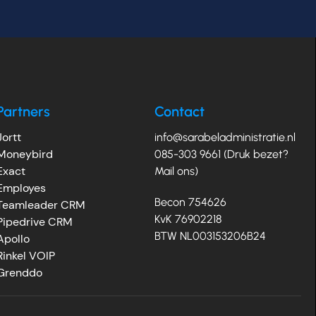
Partners
Contact
Jortt
info@sarabeladministratie.nl
Moneybird
085-303 9661 (Druk bezet?
Exact
Mail ons)
Employes
Becon 754626
Teamleader CRM
KvK 76902218
Pipedrive CRM
BTW NL003153206B24
Apollo
Rinkel VOIP
Grenddo