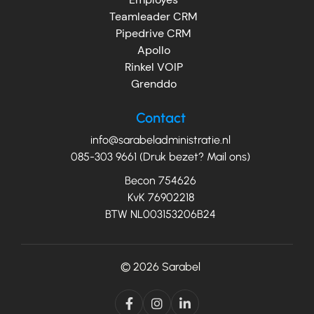
Teamleader CRM
Pipedrive CRM
Apollo
Rinkel VOIP
Grenddo
Contact
info@sarabeladministratie.nl
085-303 9661 (Druk bezet? Mail ons)
Becon 754626
KvK 76902218
BTW NL003153206B24
© 2026
Sarabel


