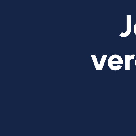
J
ver