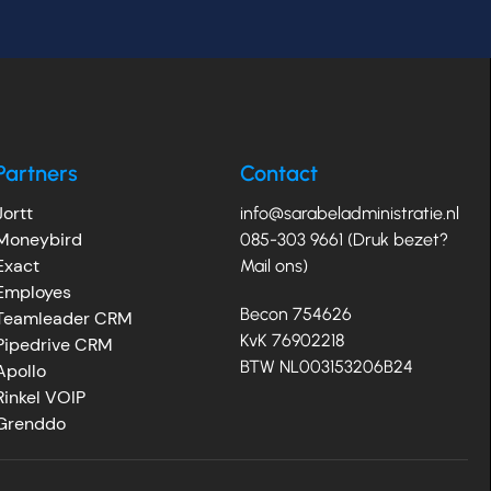
Partners
Contact
Jortt
info@sarabeladministratie.nl
Moneybird
085-303 9661 (Druk bezet?
Exact
Mail ons)
Employes
Becon 754626
Teamleader CRM
KvK 76902218
Pipedrive CRM
BTW NL003153206B24
Apollo
Rinkel VOIP
Grenddo