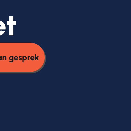
et
an gesprek