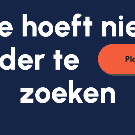
e hoeft ni
der te
Pl
zoeken