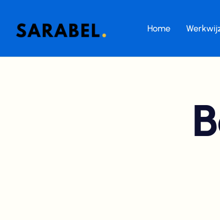
Home
Werkwij
B