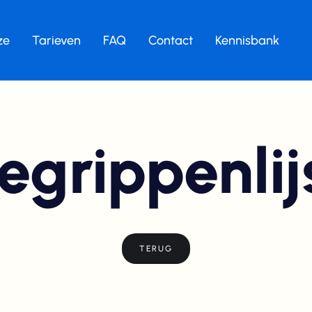
ze
Tarieven
FAQ
Contact
Kennisbank
egrippenlij
TERUG