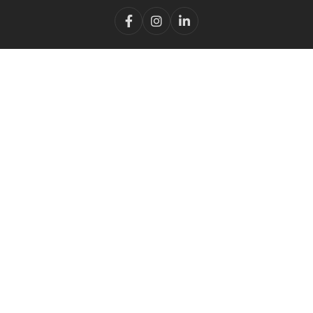


