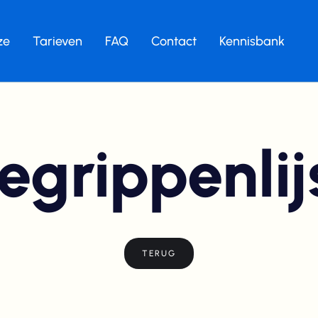
ze
Tarieven
FAQ
Contact
Kennisbank
egrippenlij
TERUG