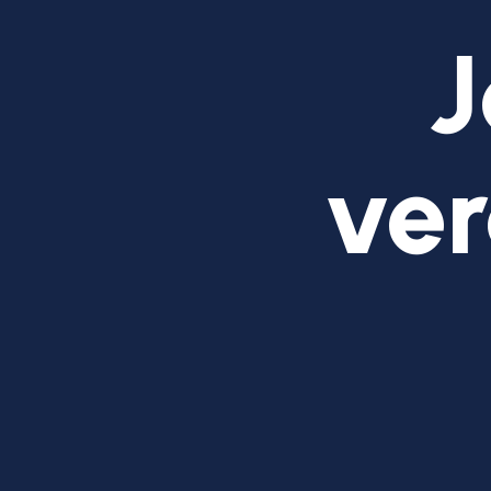
J
ver