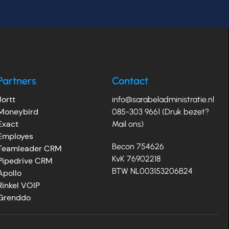
Partners
Contact
Jortt
info@sarabeladministratie.nl
Moneybird
085-303 9661 (Druk bezet?
Exact
Mail ons)
Employes
Becon 754626
Teamleader CRM
KvK 76902218
Pipedrive CRM
BTW NL003153206B24
Apollo
Rinkel VOIP
Grenddo