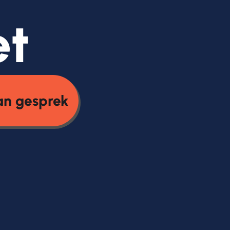
et
an gesprek