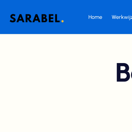
Home
Werkwij
B