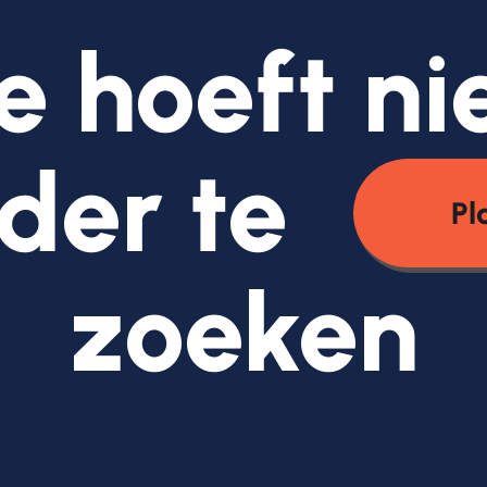
e hoeft ni
der te
Pl
zoeken