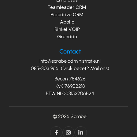
Teamleader CRM
Pipedrive CRM
Apollo
Rinkel VOIP
Grenddo
Contact
info@sarabeladministratie.nl
085-303 9661 (Druk bezet? Mail ons)
Becon 754626
KvK 76902218
BTW NL003153206B24
© 2026
Sarabel


